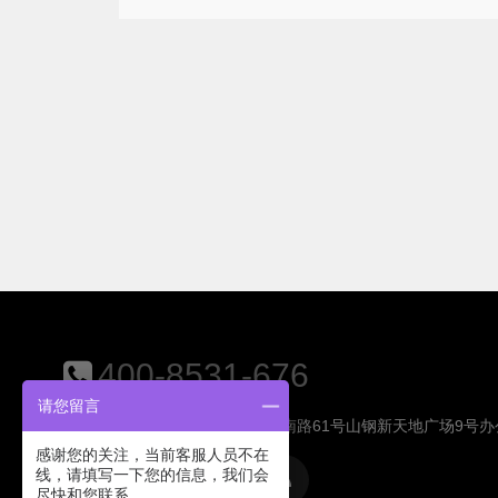
400-8531-676
请您留言
地址：山东省济南市历下区工业南路61号山钢新天地广场9号办
感谢您的关注，当前客服人员不在
线，请填写一下您的信息，我们会
尽快和您联系。