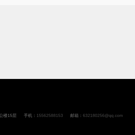
公楼15层
手机：
15562588153
邮箱：
632180256@qq.com