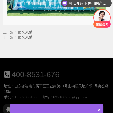
可以介绍下你们的产品么？
上一篇：
团队风采
下一篇：
团队风采
400-8531-676
地址：山东省济南市历下区工业南路61号山钢新天地广场9号办公楼
15层
手机：
15562588153
邮箱：
632180256@qq.com
×